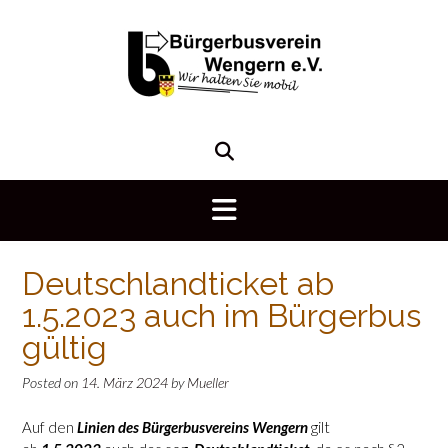
Skip
to
content
Deutschlandticket ab
1.5.2023 auch im Bürgerbus
gültig
Posted on
14. März 2024
by
Mueller
Auf den
Linien des Bürgerbusvereins Wengern
gilt