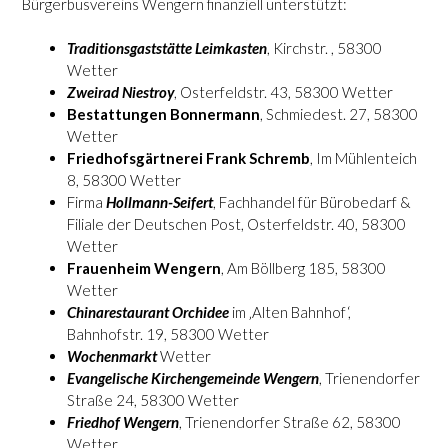
Bürgerbusvereins Wengern finanziell unterstützt:
Traditionsgaststätte
Leimkasten
, Kirchstr. , 58300
Wetter
Zweirad
Niestroy
, Osterfeldstr. 43, 58300 Wetter
Bestattungen Bonnermann
, Schmiedest. 27, 58300
Wetter
Friedhofsgärtnerei Frank Schremb
, Im Mühlenteich
8, 58300 Wetter
Firma
Hollmann-Seifert
, Fachhandel für Bürobedarf &
Filiale der Deutschen Post, Osterfeldstr. 40, 58300
Wetter
Frauenheim Wengern
, Am Böllberg 185, 58300
Wetter
Chinarestaurant Orchidee
im ‚Alten Bahnhof‘,
Bahnhofstr. 19, 58300 Wetter
Wochenmarkt
Wetter
Evangelische
Kirchengemeinde Wengern
, Trienendorfer
Straße 24, 58300 Wetter
Friedhof Wengern
, Trienendorfer Straße 62, 58300
Wetter