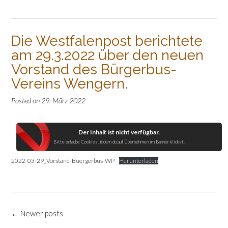
Die Westfalenpost berichtete
am 29.3.2022 über den neuen
Vorstand des Bürgerbus-
Vereins Wengern.
Posted on
29. März 2022
Der Inhalt ist nicht verfügbar.
Bitte erlaube Cookies, indem du auf Übernehmen im Banner klickst.
2022-03-29_Vorstand-Buergerbus-WP
Herunterladen
Posts
←
Newer posts
navigation