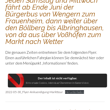
Jeden Samstag und Mittwoch
fährt ab Ende Juni der
Bürgerbus von Wengern zum
Frauenheim, dann weiter über
den Böllberg bis Albringhausen,
von da aus über Voßhöfen zum
Markt nach Wetter
Die genauen Zeiten entnehmen Sie dem folgenden Flyer.
Einen ausführlichen Fahrplan können Sie demnächst hier oder
unter dem Menüpunkt ‚Informationen‘ finden.
Der Inhalt ist nicht verfügbar.
Bitte erlaube Cookies, indem du auf Übernehmen im Banner klickst.
2022-05-30_Flyer-Ankuendigung-Markttour
Herunterladen